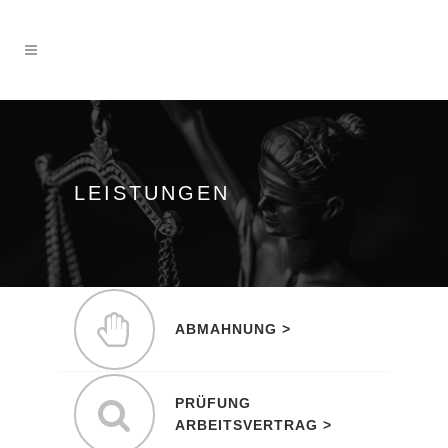
LEISTUNGEN
Hilfe bei der Erstellung und
ABMAHNUNG >
Entfernung einer Abmahnung.
Sind alle wichtigen Punkte
PRÜFUNG
geregelt ? Ist der Vertrag
ARBEITSVERTRAG >
ausgewogen?