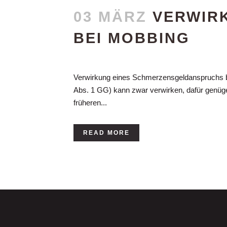
03 MÄRZ
VERWIR
BEI MOBBING
Posted at 00:00h
in
Ohne Kategorie
Verwirkung eines Schmerzensgeldanspruchs b
Abs. 1 GG) kann zwar verwirken, dafür genügen
früheren...
READ MORE