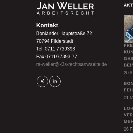
AKT
Kontakt
Bonländer Hauptstraße 72
70794 Filderstadt
FRE
Tel. 0711 7739393
KÜN
Fax 0711/77393-77
GES
ra-weller@k3s-rechtsanwaelte.de
BEI
20 A
BO
FEH
01 M
LOH
VER
MEH
26 F