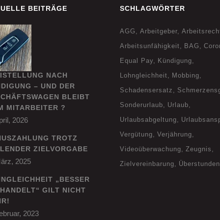
UELLE BEITRÄGE
SCHLAGWÖRTER
AGG
Arbeitgeber
Arbeitsrech
Arbeitsunfähigkeit
BAG
Coro
Equal Pay
Kündigung
ISTELLUNG NACH
Lohngleichheit
Mobbing
DIGUNG – UND DER
Schadensersatz
Schmerzens
CHÄFTSWAGEN BLEIBT
Sonderurlaub
Urlaub
M MITARBEITER ?
pril, 2026
Urlaubsabgeltung
Urlaubsans
Vergütung
Verjährung
NUSZAHLUNG TROTZ
LENDER ZIELVORGABE
Videoüberwachung
Zeugnis
ärz, 2025
Zielvereinbarung
Überstunden
NGLEICHHEIT „BESSER
HANDELT“ GILT NICHT
R!
ebruar, 2023